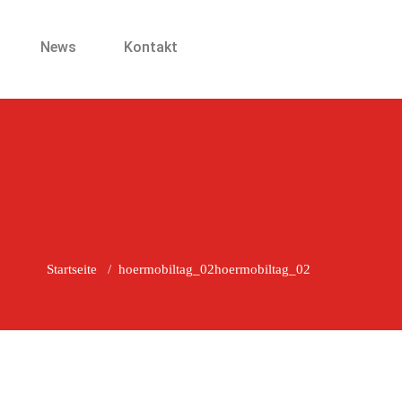
News
Kontakt
Startseite
/
hoermobiltag_02
hoermobiltag_02