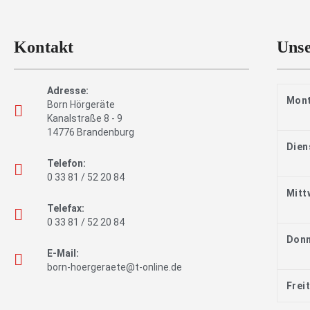
Kontakt
Unse
Adresse:
Mon
Born Hörgeräte
Kanalstraße 8 - 9
14776 Brandenburg
Dien
Telefon:
0 33 81 / 52 20 84
Mitt
Telefax:
0 33 81 / 52 20 84
Donn
E-Mail:
born-hoergeraete@t-online.de
Frei