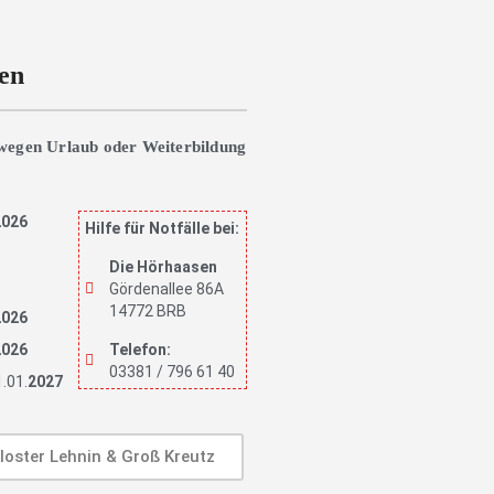
ten
wegen Urlaub oder Weiterbildung
2026
Hilfe für Notfälle bei:
6
Die Hörhaasen
Gördenallee 86A
14772 BRB
2026
2026
Telefon:
03381 / 796 61 40
1.01.
2027
loster Lehnin & Groß Kreutz