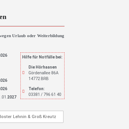
ten
wegen Urlaub oder Weiterbildung
2026
Hilfe für Notfälle bei:
6
Die Hörhaasen
Gördenallee 86A
14772 BRB
2026
2026
Telefon:
03381 / 796 61 40
1.01.
2027
loster Lehnin & Groß Kreutz