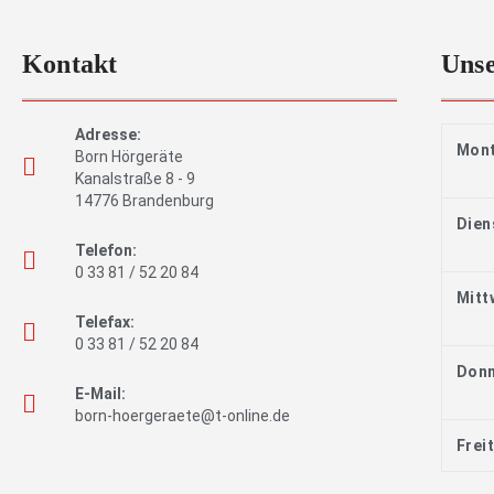
Kontakt
Unse
Adresse:
Mon
Born Hörgeräte
Kanalstraße 8 - 9
14776 Brandenburg
Dien
Telefon:
0 33 81 / 52 20 84
Mitt
Telefax:
0 33 81 / 52 20 84
Donn
E-Mail:
born-hoergeraete@t-online.de
Frei